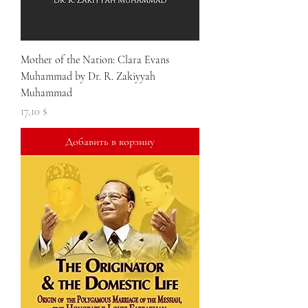
Mother of the Nation: Clara Evans
Muhammad by Dr. R. Zakiyyah
Muhammad
Цена
17,10 $
Добавить в корзину