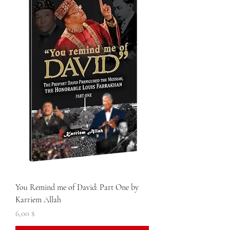
You Remind me of David: Part One by
Karriem Allah
Цена
6,00 $