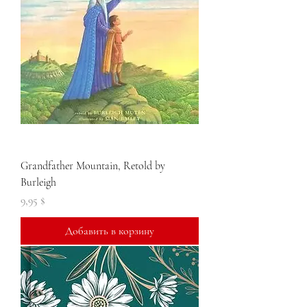
Grandfather Mountain, Retold by
Burleigh
Цена
9,95 $
Добавить в корзину