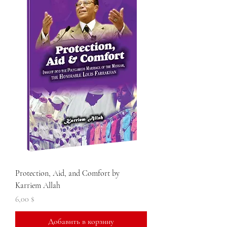
Protection, Aid, and Comfort by
Karriem Allah
Цена
6,00 $
Добавить в корзину