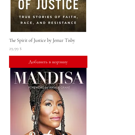
The Spirit of Justice by Jemar Tisby
Цена
29,99 $
Добавить в корзину