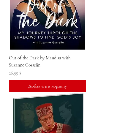
Out of the Dark by Mandisa with
Suzanne Gosselin
Цена
26,95 $
Добавить в корзину