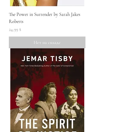
The Power in Surrender by Sarah Jakes
Roberts
Цена
24,99 $
Нет на складе