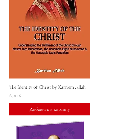
The Identity of Christ by Karriem Allah
Цена
6,00 $
Добавить в корзину