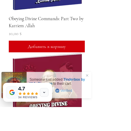
Obeying Divine Commands: Part Two by
Karriem Allah
Цена
10,00 $
Добавить в корзину
Someone just added
Tinderbox by
W.A. Simpson
to their cart.
4.7
few days ago
Verified
34 REVIEWS