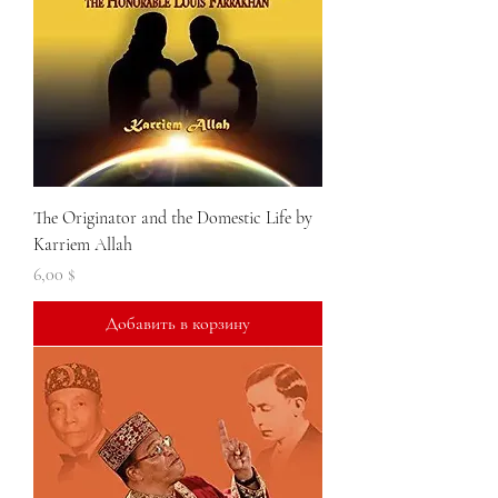
The Originator and the Domestic Life by
Karriem Allah
Цена
6,00 $
Добавить в корзину