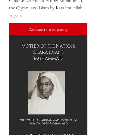
Concise Defense of Propet Muhammad,
the Quran, and Islam by Karriem Allah
Цена
15,00 $
Добавить в корзину