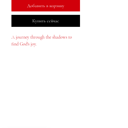
Добавить в корзину
Купить сейчас
A journey through the shadows to
find God's joy.
МеДжа Букс, Инк.
2083 Филадельфия Пайк
Клеймонт, Делавэр, 19703
302-793-3424
mejahinc@yahoo.com
Магазин
Часто задаваемые вопросы
Las Vegas
US