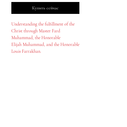
Купить сейчас
Understanding the fulfillment of the
Christ through Master Fard
Muhammad, the Honorable
Elijah Muhammad, and the Honorable
Louis Farrakhan.
МеДжа Букс, Инк.
2083 Филадельфия Пайк
Клеймонт, Делавэр, 19703
302-793-3424
mejahinc@yahoo.com
Магазин