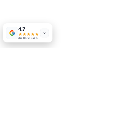
Магазин
Часто задаваемые вопросы
4.7
Доставка и возврат
Политика магазина
34 REVIEWS
Способы оплаты
Социальные сети
Facebook
Instagram
Узнай первым