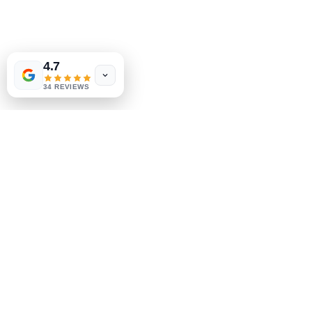
Las Vegas
US
Tinderbox by
W.A. Simpson
4.7
few days ago
Verified
34 REVIEWS
MeJah Books, Inc.
2083 费城派克
克莱蒙特，DE 19703
302-793-3424
mejahinc@yahoo.com
店铺