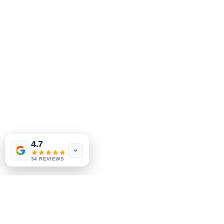
2083 费城派克
克莱蒙特，DE 19703
302-793-3424
mejahinc@yahoo.com
店铺
常问问题
运输和退货
商店政策
Las Vegas
US
支付方式
Tinderbox by
W.A. Simpson
4.7
few days ago
Verified
34 REVIEWS
社交
Facebook
Instagram