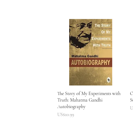
快速瀏覽
The Story of My Experiments with
O
Truth: Mahatma Gandhi
S
Autobiography
U
價格
US$10.99