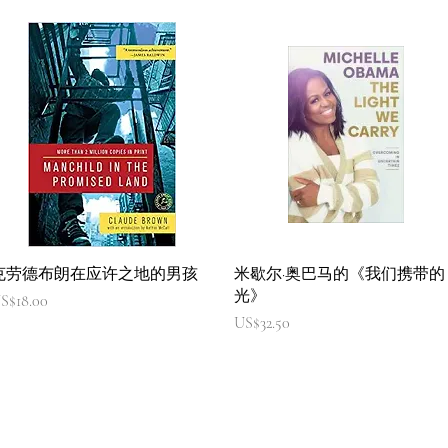
快速瀏覽
快速瀏覽
克劳德布朗在应许之地的男孩
米歇尔·奥巴马的《我们携带的
光》
價格
S$18.00
價格
US$32.50