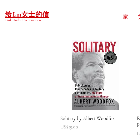
给Em女士的信
家
Link Under Construction
快速瀏覽
Solitary by Albert Woodfox
R
P
價格
US$19.00
U