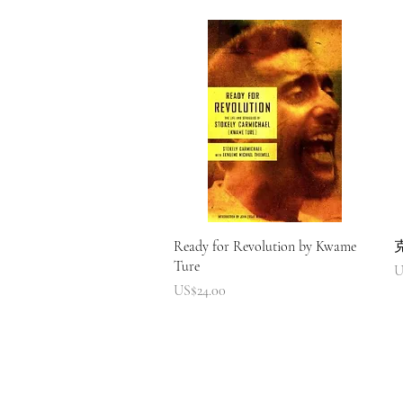
快速瀏覽
Ready for Revolution by Kwame
Ture
U
價格
US$24.00