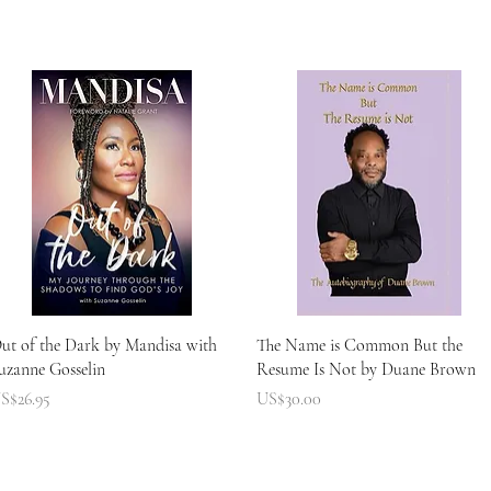
快速瀏覽
快速瀏覽
ut of the Dark by Mandisa with
The Name is Common But the
uzanne Gosselin
Resume Is Not by Duane Brown
價格
價格
S$26.95
US$30.00