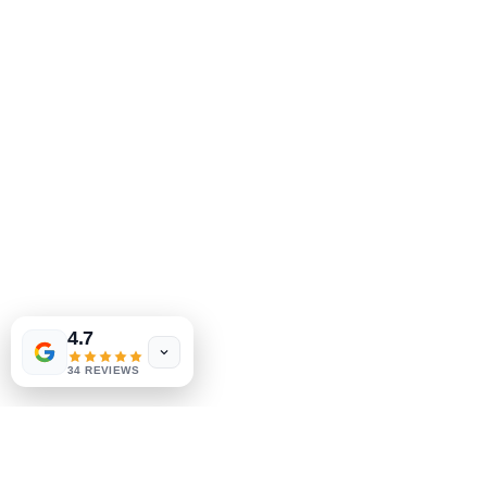
MeJah Books, Inc.
2083 费城派克
克莱蒙特，DE 19703
302-793-3424
mejahinc@yahoo.com
店铺
常问问题
运输和退货
商店政策
Las Vegas
US
Tinderbox by
支付方式
W.A. Simpson
4.7
few days ago
Verified
34 REVIEWS
社交
Facebook