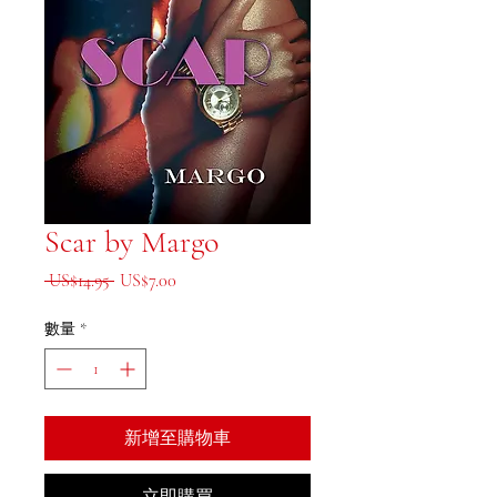
Scar by Margo
一般價格
促銷價格
 US$14.95 
US$7.00
數量
*
新增至購物車