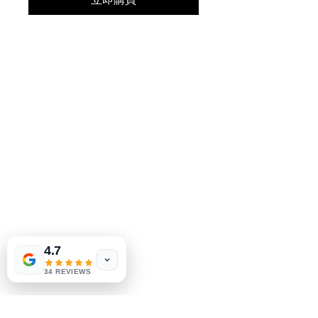
立即購買
MeJah Books, Inc.
2083 费城派克
克莱蒙特，DE 19703
302-793-3424
mejahinc@yahoo.com
店铺
常问问题
运输和退货
Las Vegas
US
Tinderbox by
商店政策
W.A. Simpson
4.7
支付方式
few days ago
Verified
34 REVIEWS
社交