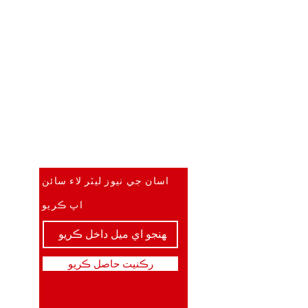
سڀ کان پهريان ڄاڻو
اسان جي نيوز ليٽر لاء سائن
اپ ڪريو
رڪنيت حاصل ڪريو