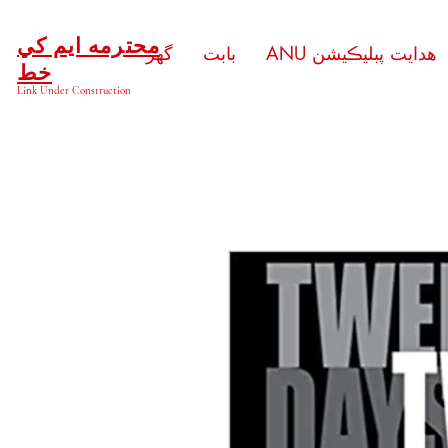
محترمه ايم کي
ANU هدايت پبليڪيشن
بابت
گهر
خط
Link Under Construction