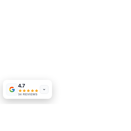
ڪليمونٽ، ڊي 19703
302-793-3424
mejahinc@yahoo.com
دڪان
FAQ
شپنگ ۽ واپسي
اسٽور پاليسي
ادائگي جا طريقا
Tinderbox by
W.A. Simpson
4.7
few days ago
Verified
سماجيات
34 REVIEWS
Facebook
Instagram