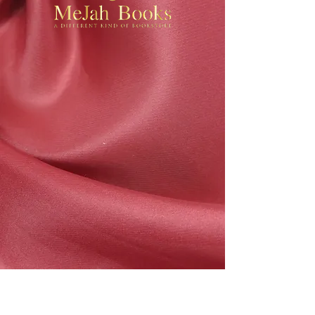
MeJah Books, Inc.
2083 فلاڊلفيا پائيڪ