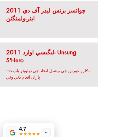
2011 چوائسز بزنس ليڊر آف دي
ايئر-ولمنگٽن
2011 ليگيسي اوارڊ- Unsung
S'Hero
100 ڪارو عورتن جي نيشنل اتحاد جي ڊيلويئر باب
پاران انعام ڏني وئي
MeJah Books, Inc.
2083 فلاڊلفيا پائيڪ
ڪليمونٽ، ڊي 19703
Tinderbox by
302-793-3424
W.A. Simpson
mejahinc@yahoo.com
4.7
few days ago
Verified