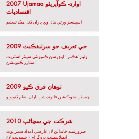
2007 Ujamaa اوارڊ- ڪوآپريٽو
اقتصاديات
اسپينسر ورثي هال وي پاران ڏنل هڪ تسليم
2009 جي تعريف جو سرٽيفڪيٽ
وليم ”هڪس“ اينڊرسن ڪميونٽي سينٽر اسٽريٽ
اسٽارز ڪنوينشن
2009 توهان فرق ڪيو
چيسٽر ايجوڪيشن فائونڊيشن پاران انعام ڏنو ويو
2010 شرڪت جي سڃاڻپ
ضرورتمند خاندانن لاءِ عارضي امداد سمر يوٿ
ايمپلائيمينٽ پروگرام ۾ شموليت لاءِ