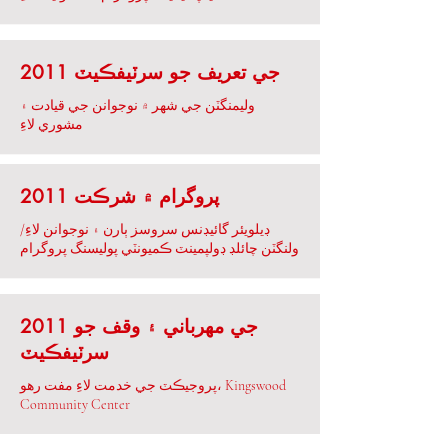
2011 جي تعريف جو سرٽيفڪيٽ
وليمنگٽن جي شهر ۾ نوجوانن جي قيادت ۽
مشوري لاءِ
2011 پروگرام ۾ شرڪت
ڊيلويئر گائيڊنس سروسز ٻارن ۽ نوجوانن لاءِ/
ولنگٽن چائلڊ ڊولپمينٽ ڪميونٽي پوليسنگ پروگرام
2011 جي مهرباني ۽ وقف جو
سرٽيفڪيٽ
پروجيڪٽ جي خدمت لاءِ مفت رھو، Kingswood
Community Center