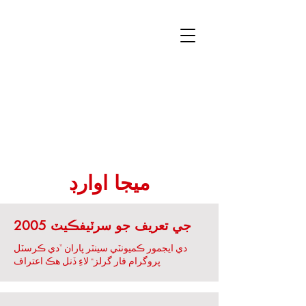
ميجا اوارڊ
2005 جي تعريف جو سرٽيفڪيٽ
دي ايجمور ڪميونٽي سينٽر پاران ”دي ڪرسٽل
پروگرام فار گرلز“ لاءِ ڏنل هڪ اعتراف