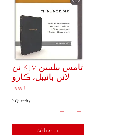
ٿامس نيلسن KJV ٿن
لائن بائيبل، ڪارو
Price
$ 19.99
*
Quantity
Add to Cart