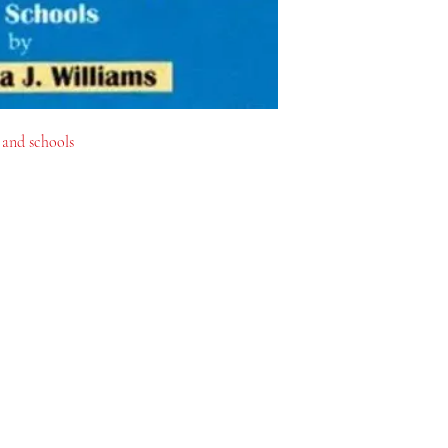
and schools.
دڪان
سماجيات
FAQ
Facebook
شپنگ ۽ واپسي
Instagram
اسٽور پاليسي