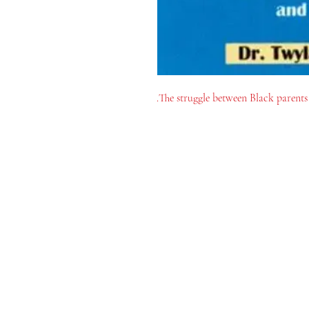
The struggle between Black parents 
MeJah Books, Inc.
2083 فلاڊلفيا پائيڪ
ڪليمونٽ، ڊي 19703
302-793-3424