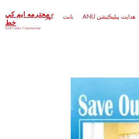
محترمه ايم کي
ANU هدايت پبليڪيشن
بابت
گهر
خط
Link Under Construction