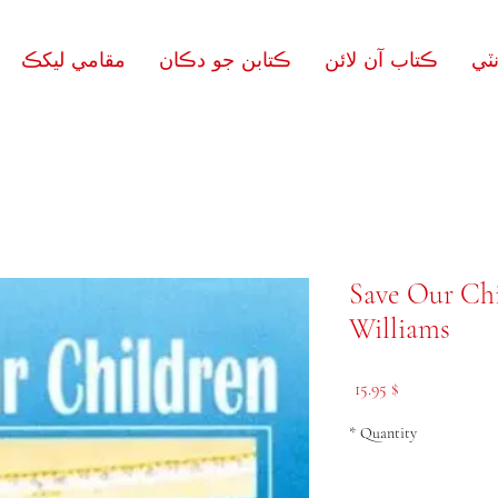
ٽي
ڪتاب آن لائن
ڪتابن جو دڪان
مقامي ليکڪ
Save Our Chi
Williams
Price
$ 15.95
*
Quantity