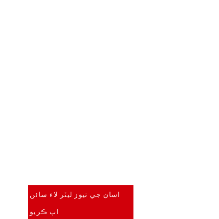
سڀ کان پهريان ڄاڻو
اسان جي نيوز ليٽر لاء سائن
اپ ڪريو