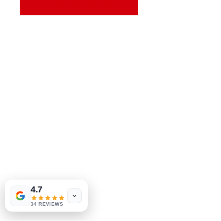
Notify When Available
MeJah Books, Inc.
2083 فلاڊلفيا پائيڪ
ڪليمونٽ، ڊي 19703
302-793-3424
mejahinc@yahoo.com
دڪان
FAQ
شپنگ ۽ واپسي
اسٽور پاليسي
Las Vegas
US
Tinderbox by
ادائگي جا طريقا
W.A. Simpson
4.7
few days ago
Verified
34 REVIEWS
سماجيات