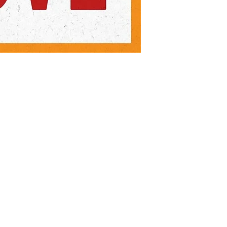
دڪان
سماجيات
FAQ
Facebook
شپنگ ۽ واپسي
Instagram
اسٽور پاليسي
ادائگي جا طريقا