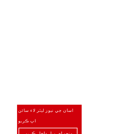
سڀ کان پهريان ڄاڻو
اسان جي نيوز ليٽر لاء سائن
اپ ڪريو