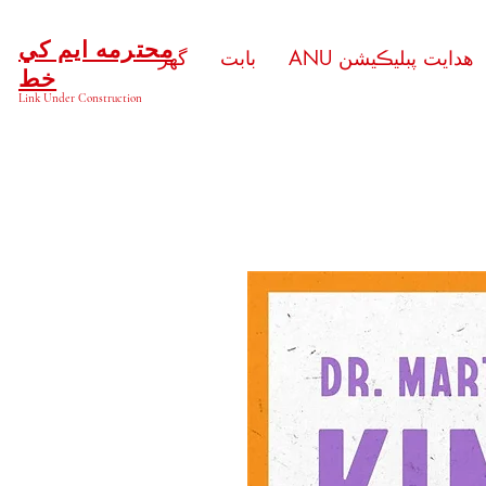
محترمه ايم کي
ANU هدايت پبليڪيشن
بابت
گهر
خط
Link Under Construction