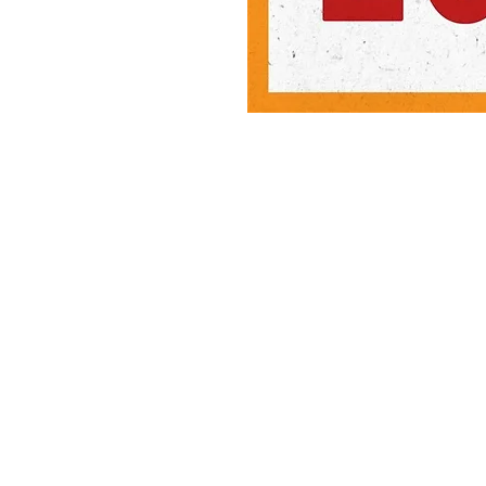
MeJah Books, Inc.
2083 فلاڊلفيا پائيڪ
ڪليمونٽ، ڊي 19703
302-793-3424
mejahinc@yahoo.com