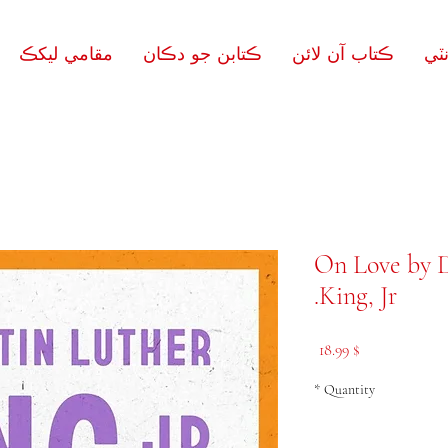
ٽي
ڪتاب آن لائن
ڪتابن جو دڪان
مقامي ليکڪ
On Love by D
King, Jr.
Price
$ 18.99
*
Quantity