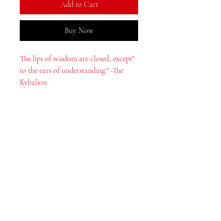
Add to Cart
Buy Now
"The lips of wisdom are closed, except
to the ears of understanding." -The
Kybalion
MeJah Books, Inc.
2083 فلاڊلفيا پائيڪ
ڪليمونٽ، ڊي 19703
302-793-3424
mejahinc@yahoo.com
دڪان
FAQ