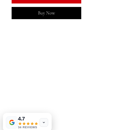
Buy Now
MeJah Books, Inc.
2083 فلاڊلفيا پائيڪ
ڪليمونٽ، ڊي 19703
302-793-3424
mejahinc@yahoo.com
دڪان
FAQ
شپنگ ۽ واپسي
اسٽور پاليسي
ادائگي جا طريقا
4.7
34 REVIEWS