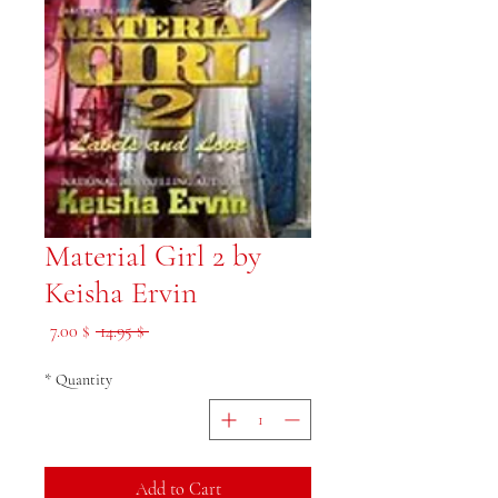
Material Girl 2 by
Keisha Ervin
le Price
Regular Price
$ 7.00
 $ 14.95 
*
Quantity
Add to Cart