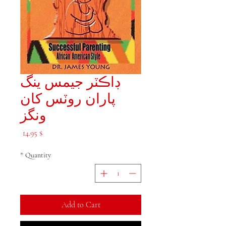
ڊاڪٽر جيمس ينگ
پاران روٽس کان
ونگز
Price
$ 14.95
*
Quantity
Add to Cart