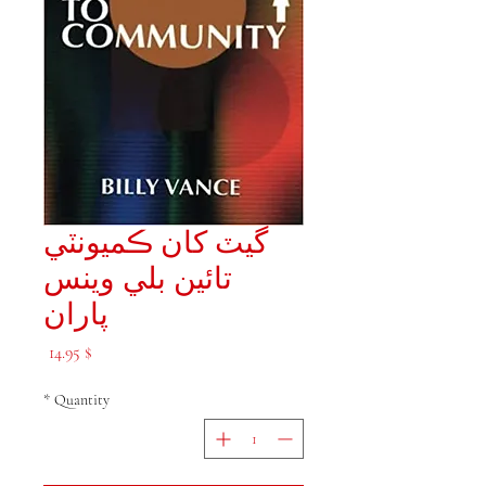
گيٽ کان ڪميونٽي
تائين بلي وينس
پاران
Price
$ 14.95
*
Quantity