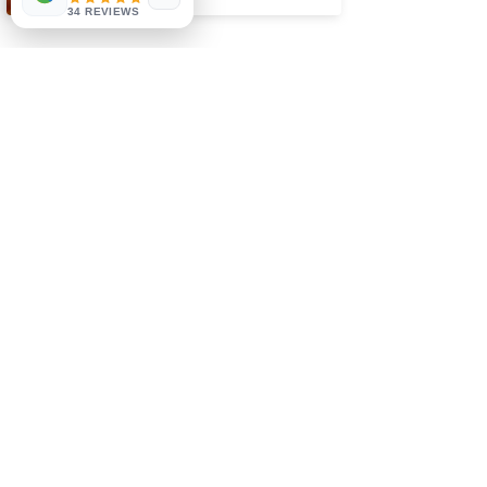
34 REVIEWS
سماجيات
Facebook
Instagram
سڀ کان پهريان ڄاڻو
اسان جي نيوز ليٽر لاء سائن
اپ ڪريو
رڪنيت حاصل ڪريو