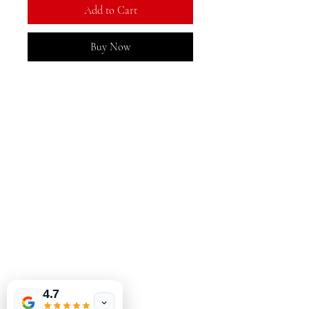
Add to Cart
Buy Now
MeJah Books, Inc.
2083 فلاڊلفيا پائيڪ
ڪليمونٽ، ڊي 19703
302-793-3424
mejahinc@yahoo.com
دڪان
FAQ
شپنگ ۽ واپسي
اسٽور پاليسي
ادائگي جا طريقا
4.7