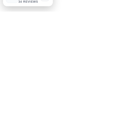
34 REVIEWS
سماجيات
Facebook
Instagram
سڀ کان پهريان ڄاڻو
اسان جي نيوز ليٽر لاء سائن
اپ ڪريو
رڪنيت حاصل ڪريو