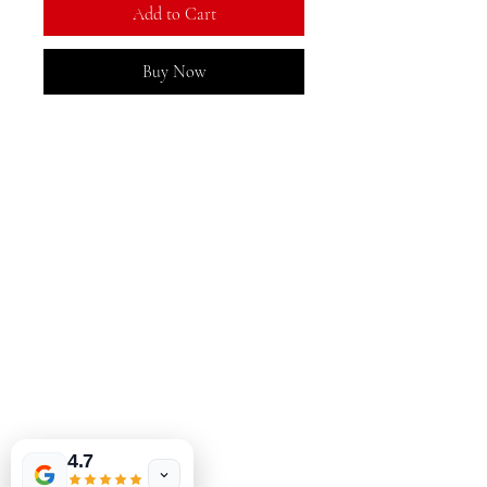
Add to Cart
Buy Now
MeJah Books, Inc.
2083 فلاڊلفيا پائيڪ
ڪليمونٽ، ڊي 19703
302-793-3424
mejahinc@yahoo.com
دڪان
FAQ
شپنگ ۽ واپسي
اسٽور پاليسي
ادائگي جا طريقا
4.7