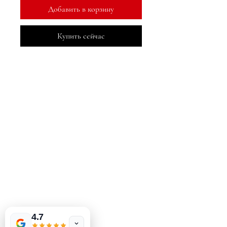
Добавить в корзину
Купить сейчас
МеДжа Букс, Инк.
2083 Филадельфия Пайк
Клеймонт, Делавэр, 19703
302-793-3424
mejahinc@yahoo.com
Магазин
Часто задаваемые вопросы
Доставка и возврат
Политика магазина
Способы оплаты
4.7