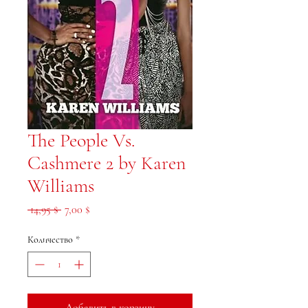
The People Vs.
Cashmere 2 by Karen
Williams
Обычная цена
Спеццена
 14,95 $ 
7,00 $
Количество
*
Добавить в корзину