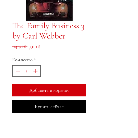
The Family Business 3
by Carl Webber
Обычная цена
Спеццена
 14,95 $ 
7,00 $
Количество
*
Добавить в корзину
Купить сейчас
МеДжа Букс, Инк.