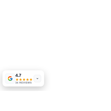
2083 Филадельфия Пайк
Клеймонт, Делавэр, 19703
302-793-3424
mejahinc@yahoo.com
Магазин
Часто задаваемые вопросы
Доставка и возврат
Политика магазина
Способы оплаты
Las Vegas
US
Tinderbox by
W.A. Simpson
4.7
few days ago
Verified
Социальные сети
34 REVIEWS
Facebook
Instagram