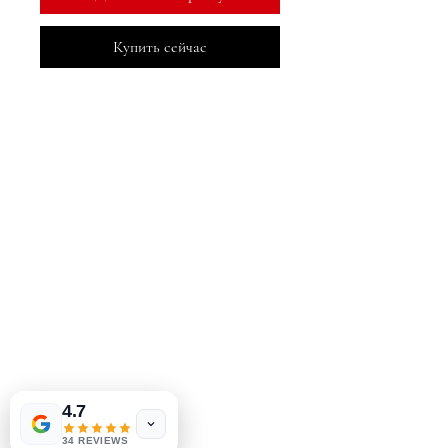
Купить сейчас
МеДжа Букс, Инк.
2083 Филадельфия Пайк
Клеймонт, Делавэр, 19703
302-793-3424
mejahinc@yahoo.com
Магазин
Часто задаваемые вопросы
Доставка и возврат
Политика магазина
Способы оплаты
4.7
34 REVIEWS