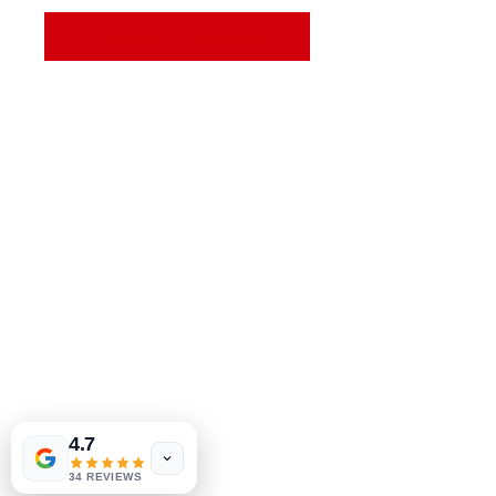
Уведомить о появлении
МеДжа Букс, Инк.
2083 Филадельфия Пайк
Клеймонт, Делавэр, 19703
302-793-3424
mejahinc@yahoo.com
Магазин
Часто задаваемые вопросы
Доставка и возврат
Политика магазина
Способы оплаты
4.7
34 REVIEWS