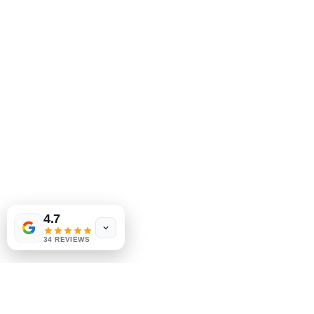
2083 Филадельфия Пайк
Клеймонт, Делавэр, 19703
302-793-3424
mejahinc@yahoo.com
Магазин
Часто задаваемые вопросы
Доставка и возврат
Политика магазина
Способы оплаты
4.7
Социальные сети
34 REVIEWS
Facebook
Instagram