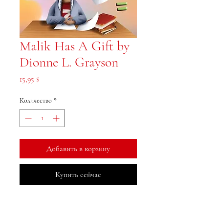
Malik Has A Gift by
Dionne L. Grayson
Цена
15,95 $
Количество
*
Добавить в корзину
Купить сейчас
МеДжа Букс, Инк.