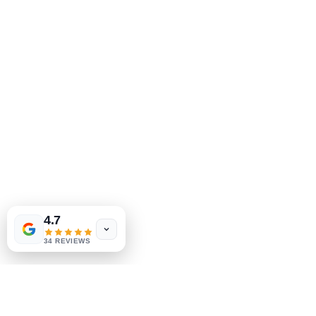
2083 Филадельфия Пайк
Клеймонт, Делавэр, 19703
302-793-3424
mejahinc@yahoo.com
Магазин
Часто задаваемые вопросы
Доставка и возврат
Политика магазина
Способы оплаты
Las Vegas
US
Tinderbox by
W.A. Simpson
4.7
few days ago
Verified
Социальные сети
34 REVIEWS
Facebook
Instagram