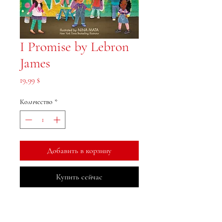
I Promise by Lebron
James
Цена
19,99 $
Количество
*
Добавить в корзину
Купить сейчас
МеДжа Букс, Инк.