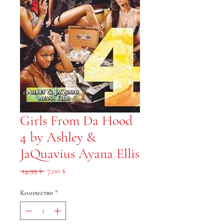
Girls From Da Hood
4 by Ashley &
JaQuavius Ayana Ellis
Обычная цена
Спеццена
 14,95 $ 
7,00 $
Количество
*