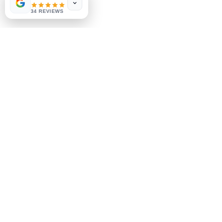
few days ago
Verified
34 REVIEWS
Социальные сети
Facebook
Instagram
Узнай первым
Подпишитесь на наши
новости