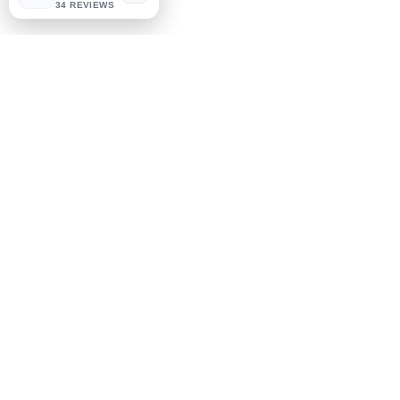
34 REVIEWS
Социальные сети
Facebook
Instagram
Узнай первым
Подпишитесь на наши
новости
Подписаться