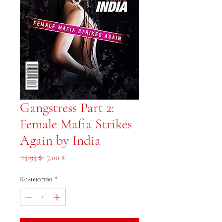
Gangstress Part 2:
Female Mafia Strikes
Again by India
Обычная цена
Спеццена
 15,95 $ 
7,00 $
Количество
*