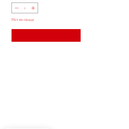
Нет на складе
Уведомить о появлении
МеДжа Букс, Инк.
2083 Филадельфия Пайк
Клеймонт, Делавэр, 19703
302-793-3424
mejahinc@yahoo.com
Магазин
Часто задаваемые вопросы
Доставка и возврат
Tinderbox by