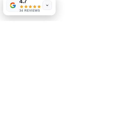
4.7
Способы оплаты
few days ago
Verified
34 REVIEWS
Социальные сети
Facebook
Instagram
Узнай первым
Подпишитесь на наши
новости