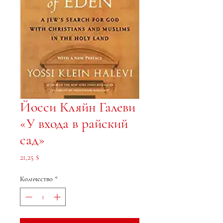
Йосси Кляйн Галеви
«У входа в райский
сад»
Цена
21,25 $
Количество
*