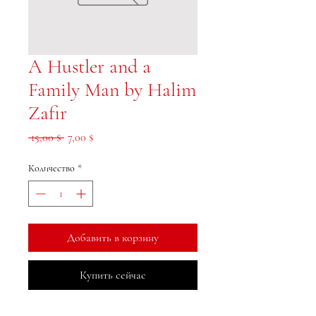
A Hustler and a
Family Man by Halim
Zafir
Обычная цена
Спеццена
 15,00 $ 
7,00 $
Количество
*
Добавить в корзину
Купить сейчас