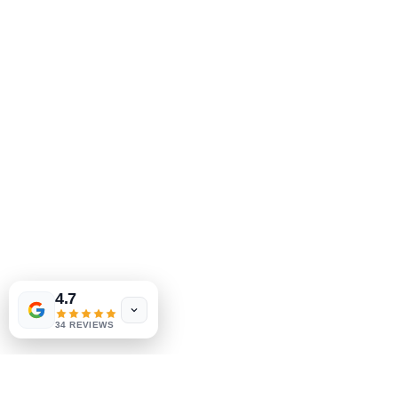
МеДжа Букс, Инк.
2083 Филадельфия Пайк
Клеймонт, Делавэр, 19703
302-793-3424
mejahinc@yahoo.com
Магазин
Часто задаваемые вопросы
Доставка и возврат
Политика магазина
Способы оплаты
Las Vegas
US
Tinderbox by
W.A. Simpson
4.7
few days ago
Verified
34 REVIEWS
Социальные сети
Facebook