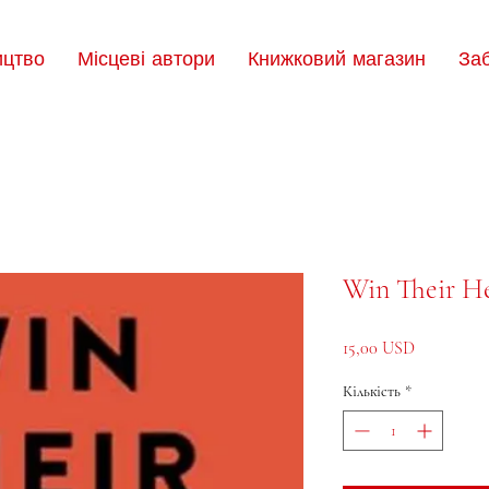
ицтво
Місцеві автори
Книжковий магазин
За
Win Their He
Ціна
15,00 USD
Кількість
*