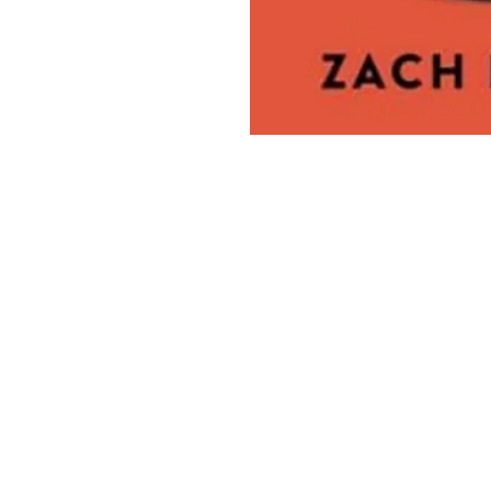
MeJah Books, Inc.
2083 Філадельфія Пайк
Клеймонт, DE 19703
302-793-3424