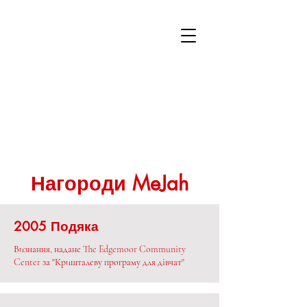
Нагороди MeJah
2005 Подяка
Визнання, надане The Edgemoor Community
Center за "Кришталеву програму для дівчат"