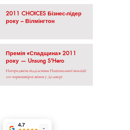
2011 CHOICES Бізнес-лідер
року – Вілмінгтон
Премія «Спадщина» 2011
року — Unsung S'Hero
Нагороджена відділенням Національної коаліції
100 чорношкірих жінок у Делавері
MeJah Books, Inc.
2083 Філадельфія Пайк
Клеймонт, DE 19703
Las Vegas
US
302-793-3424
Tinderbox by
W.A. Simpson
mejahinc@yahoo.com
4.7
few days ago
Verified