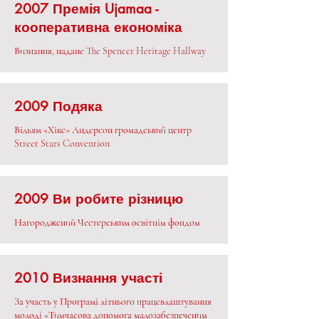
2007 Премія Ujamaa -
кооперативна економіка
Визнання, надане The Spencer Heritage Hallway
2009 Подяка
Вільям «Хікс» Андерсон громадський центр
Street Stars Convention
2009 Ви робите різницю
Нагороджений Честерським освітнім фондом
2010 Визнання участі
За участь у Програмі літнього працевлаштування
молоді «Тимчасова допомога малозабезпеченим