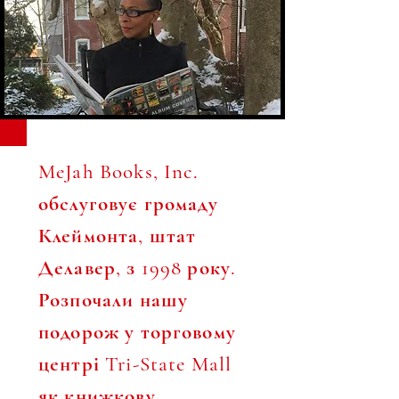
MeJah Books, Inc.
обслуговує громаду
Клеймонта, штат
Делавер, з 1998 року.
Розпочали нашу
подорож у торговому
центрі Tri-State Mall
як книжкову