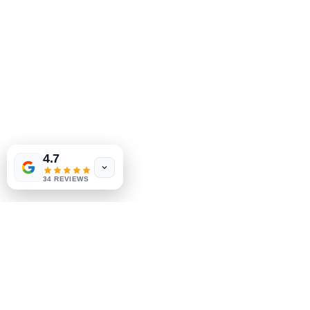
MeJah Books, Inc.
2083 Філадельфія Пайк
Клеймонт, DE 19703
302-793-3424
mejahinc@yahoo.com
Las Vegas
US
Tinderbox by
W.A. Simpson
Магазин
4.7
few days ago
Verified
FAQ
34 REVIEWS
Доставка та повернення
Політика магазину
методи оплати
Соціальні