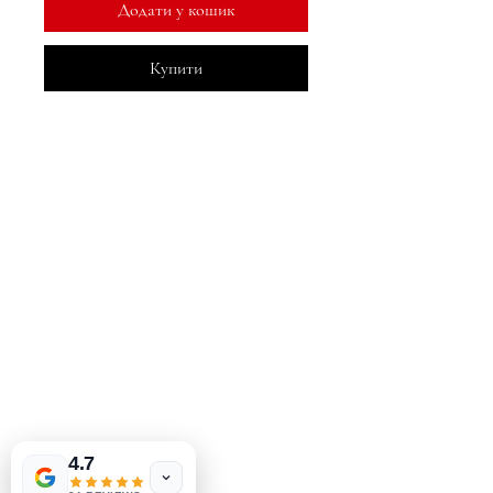
Додати у кошик
Купити
MeJah Books, Inc.
2083 Філадельфія Пайк
Клеймонт, DE 19703
302-793-3424
mejahinc@yahoo.com
Магазин
FAQ
Доставка та повернення
Las Vegas
US
Політика магазину
Tinderbox by
W.A. Simpson
методи оплати
4.7
few days ago
Verified