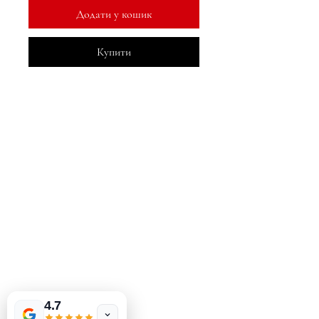
Додати у кошик
Купити
MeJah Books, Inc.
2083 Філадельфія Пайк
Клеймонт, DE 19703
302-793-3424
mejahinc@yahoo.com
Магазин
FAQ
Доставка та повернення
Dover
US
Політика магазину
Fearless
Conversations with A Limitless
методи оплати
4.7
God by Veirdre Jackson
few days ago
Verified