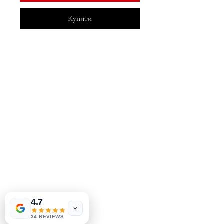
Купити
MeJah Books, Inc.
2083 Філадельфія Пайк
Клеймонт, DE 19703
302-793-3424
mejahinc@yahoo.com
Магазин
FAQ
Доставка та повернення
Політика магазину
Las Vegas
US
Tinderbox by
методи оплати
W.A. Simpson
4.7
few days ago
Verified
34 REVIEWS