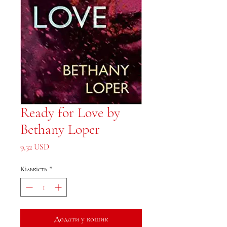
Ready for Love by
Bethany Loper
Ціна
9,32 USD
Кількість
*
Додати у кошик