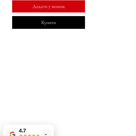
Додати у кошик
Купити
MeJah Books, Inc.
2083 Філадельфія Пайк
Клеймонт, DE 19703
302-793-3424
mejahinc@yahoo.com
Магазин
FAQ
Доставка та повернення
Політика магазину
методи оплати
4.7