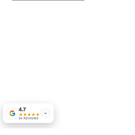
MeJah Books, Inc.
2083 Філадельфія Пайк
Клеймонт, DE 19703
302-793-3424
mejahinc@yahoo.com
Магазин
FAQ
Доставка та повернення
Політика магазину
Las Vegas
US
методи оплати
Tinderbox by
W.A. Simpson
4.7
few days ago
Verified
34 REVIEWS
Соціальні