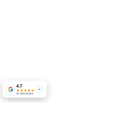
MeJah Books, Inc.
2083 Філадельфія Пайк
Клеймонт, DE 19703
302-793-3424
mejahinc@yahoo.com
Магазин
FAQ
Доставка та повернення
Політика магазину
методи оплати
Tinderbox by
W.A. Simpson
4.7
few days ago
Verified
34 REVIEWS
Соціальні
Facebook
Instagram