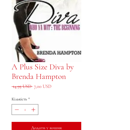
A Plus Size Diva by
Brenda Hampton
Звичайна ціна
За розпродажем
 14,95 USD 
7,00 USD
Кількість
*
Додати у кошик