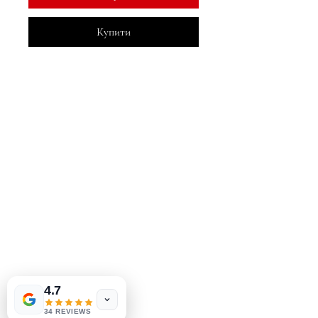
Купити
MeJah Books, Inc.
2083 Філадельфія Пайк
Клеймонт, DE 19703
302-793-3424
mejahinc@yahoo.com
Магазин
FAQ
Доставка та повернення
Політика магазину
Tinderbox by
W.A. Simpson
методи оплати
4.7
few days ago
Verified
34 REVIEWS