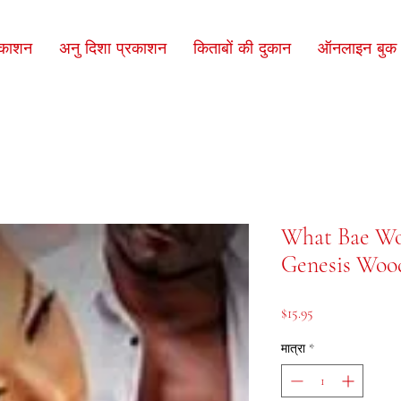
रकाशन
अनु दिशा प्रकाशन
किताबों की दुकान
ऑनलाइन बुक क
What Bae Won
Genesis Woo
मूल्य
$15.95
मात्रा
*