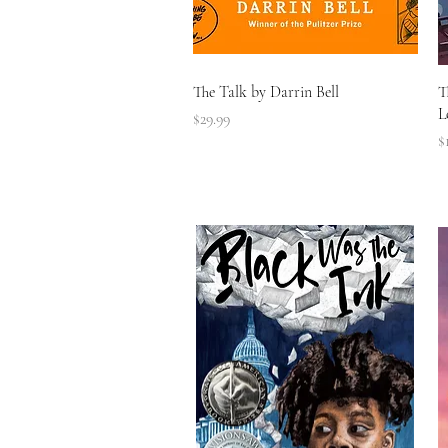
त्वरित दृश्य
The Talk by Darrin Bell
T
L
मूल्य
$29.99
मू
$