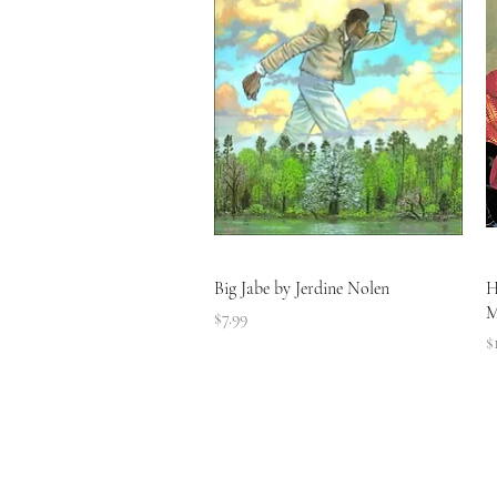
त्वरित दृश्य
Big Jabe by Jerdine Nolen
H
M
मूल्य
$7.99
मू
$