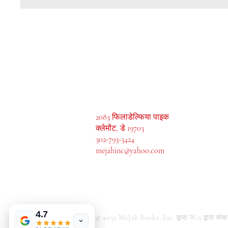
मेजाह बुक्स, इंक।
2083 फिलाडेल्फिया पाइक
क्लेमोंट, डे 19703
302-793-3424
mejahinc@yahoo.com
Tinderbox by W.A.
Simpson
few days ago
Verified
4.7
© 2035 MeJah Books, Inc. द्वारा Wix द्वारा संच