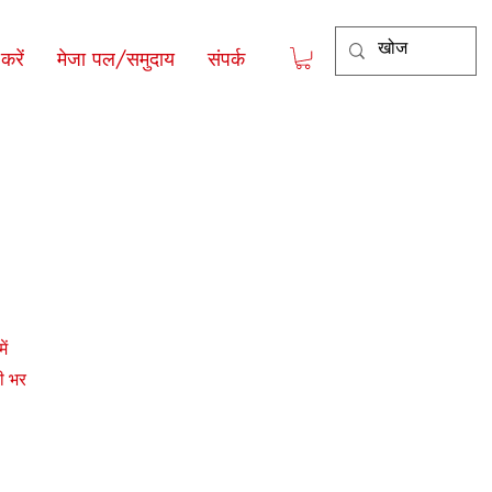
रें
मेजा पल/समुदाय
संपर्क
ें
ठी भर