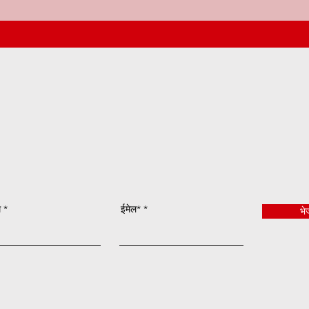
म
ईमेल*
भे