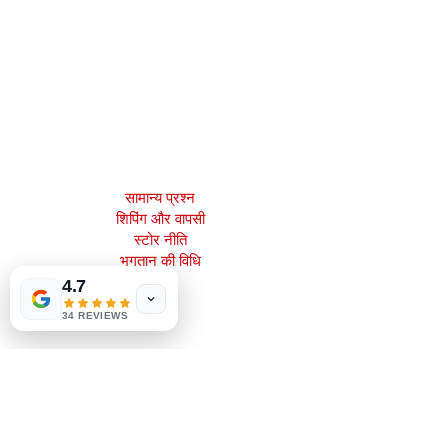
2083 फिलाडेल्फिया पाइक
क्लेमोंट, डे 19703
302-793-3424
mejahinc@yahoo.com
दुकान
सामान्य प्रश्न
शिपिंग और वापसी
स्टोर नीति
Tinderbox by
भुगतान की विधि
W.A. Simpson
4.7
few days ago
Verified
34 REVIEWS
सामाजिक
Facebook
Instagram