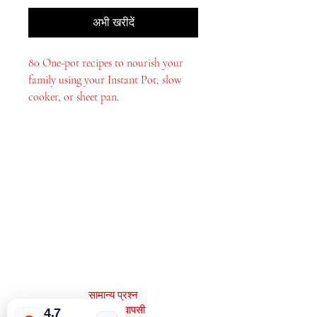
अभी खरीदें
80 One-pot recipes to nourish your
family using your Instant Pot, slow
cooker, or sheet pan.
मेजाह बुक्स, इंक।
2083 फिलाडेल्फिया पाइक
क्लेमोंट, डे 19703
302-793-3424
mejahinc@yahoo.com
दुकान
Las Vegas
US
सामान्य प्रश्न
Tinderbox by
W.A. Simpson
शिपिंग और वापसी
4.7