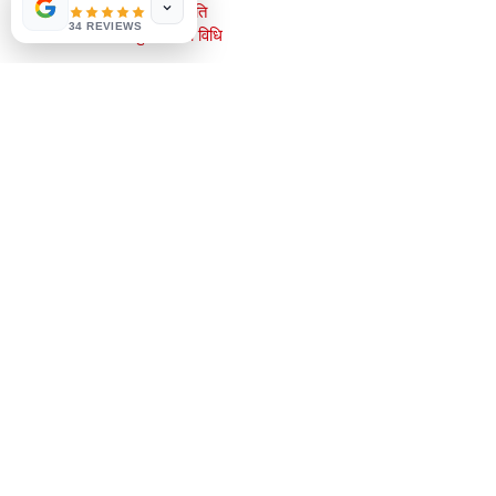
few days ago
Verified
स्टोर नीति
34 REVIEWS
भुगतान की विधि
सामाजिक
Facebook
Instagram
सबसे पहले जानें
हमारे न्यूज़लेटर के लिए साइन